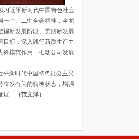
持以习近平新时代中国特色社会
届一中、二中全会精神，全面
把握新发展阶段、贯彻新发展
营目标，
深入
践行
新质生产力
先锋模范作用，推动公司发展
近平新时代中国特色社会主义
持奋发有为的精神状态，增强
发展。
（
范文泽
）