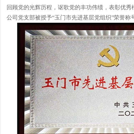
回顾党的光辉历程，讴歌党的丰功伟绩，表彰优秀
公司党支部被授予“玉门市先进基层党组织”荣誉称