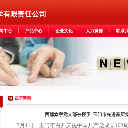
闻中心
产品中心
企业文化
人力资源
联系
星宇新闻
西部鑫宇党支部被授予“玉门市先进基层
7月1日，玉门市召开庆祝中国共产党成立103